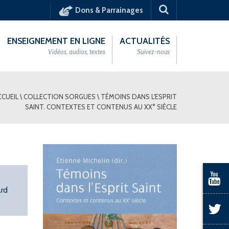
Dons & Parrainages
ENSEIGNEMENT EN LIGNE
ACTUALITÉS
Vidéos, audios, textes
Suivez-nous
CCUEIL
\
COLLECTION SORGUES
\
TÉMOINS DANS L'ESPRIT
SAINT. CONTEXTES ET CONTENUS AU XX° SIÈCLE
ard