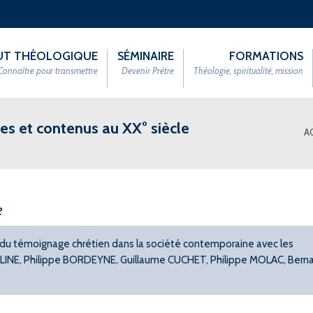
TUT THÉOLOGIQUE
SÉMINAIRE
FORMATIONS
Connaître pour transmettre
Devenir Prêtre
Théologie, spiritualité, mission
tes et contenus au XX° siècle
A
e
é du témoignage chrétien dans la société contemporaine avec les
VELINE, Philippe BORDEYNE, Guillaume CUCHET, Philippe MOLAC, Bern