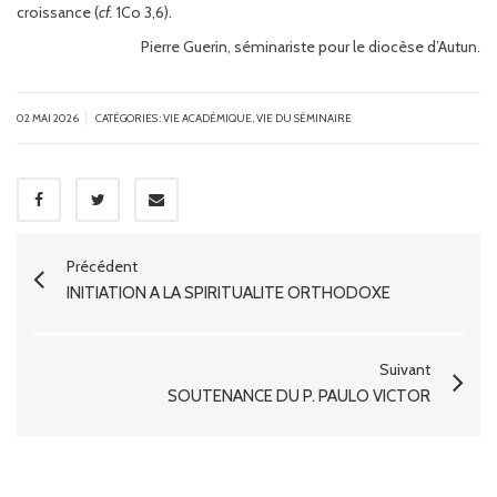
croissance (
cf.
1Co 3,6).
Pierre Guerin, séminariste pour le diocèse d’Autun.
|
02 MAI 2026
CATÉGORIES :
VIE ACADÉMIQUE
,
VIE DU SÉMINAIRE
Précédent
INITIATION À LA SPIRITUALITÉ ORTHODOXE
Suivant
SOUTENANCE DU P. PAULO VICTOR