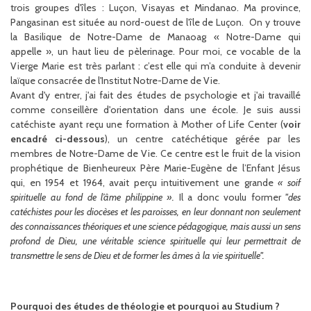
trois groupes d'îles : Luçon, Visayas et Mindanao.
Ma province,
Pangasinan est située au nord-ouest de l'île de Luçon. On y trouve
la Basilique de Notre-Dame de Manaoag « Notre-Dame qui
appelle », un haut lieu de pèlerinage. Pour moi, ce vocable de la
Vierge Marie est très parlant : c’est elle qui m’a conduite à devenir
laïque consacrée de l'Institut Notre-Dame de Vie.
Avant d'y entrer, j'ai fait des études de psychologie et j'ai travaillé
comme conseillère d'orientation dans une école. Je suis aussi
catéchiste ayant reçu une formation à Mother of Life Center (
voir
encadré ci-dessous
), un centre catéchétique gérée par les
membres de Notre-Dame de Vie. Ce centre est le fruit de la vision
prophétique de Bienheureux Père Marie-Eugène de l’Enfant Jésus
qui, en 1954 et 1964, avait perçu intuitivement une grande
« soif
spirituelle au fond de l’âme philippine ».
Il a donc voulu former
"des
catéchistes pour les diocèses et les paroisses, en leur donnant non seulement
des connaissances théoriques et une science pédagogique, mais aussi un sens
profond de Dieu, une véritable science spirituelle qui leur permettrait de
transmettre le sens de Dieu et de former les âmes à la vie spirituelle".
Pourquoi des études de théologie et pourquoi au Studium ?