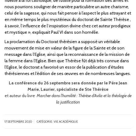
fidélité à la foi catholique, de l’utilité pour la formation des âmes et
nous pourrions souligner de manière particulière un autre charisme,
celui de la sagesse, qui nous fait penser à l’aspect le plus attrayant et
en même temps le plus mystérieux du doctorat de Sainte Thérèse ,
à savoir, l’influence de l’inspiration divine chez cet auteur prodigieux
et mystique », expliquait Paul VI dans son homélie.
La proclamation du Doctorat thérésien a supposé un véritable
mouvement de mise en valeur de la figure de la Sainte et de son
message dans l’Eglise, ainsi que la reconnaissance de la mission de
la femme dans l’Eglise. Bien que Thérèse fût déjà très connue dans
l’Eglise, le doctorat a favorisé un essor de la publication d’études
thérésiennes et l’édition de ses œuvres en de nombreuses langues.
La conférence du 26 septembre sera donnée par le Père Jean
Marie, Laurier, spécialiste de Ste Thérèse
et auteur du livre
Marcher dans l’humilité : Thérèse d’Avila et la théologie de
la justification
|
17 SEPTEMBRE 2020
CATÉGORIE :
VIE ACADÉMIQUE