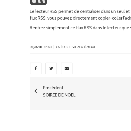
Le lecteur RSS permet de centraliser dans un seul et
flux RSS, vous pouvez directement copier-coller l'adr
Rentrez simplement ce flux RSS dans le lecteur que v
|
01 JANVIER 2023
CATÉGORIE :
VIE ACADÉMIQUE
Précédent
SOIRÉE DE NOËL