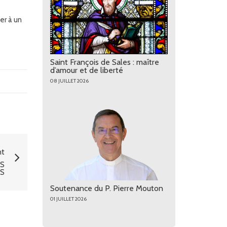
er à un
Saint François de Sales : maître
d’amour et de liberté
08 JUILLET 2026
nt
ES
ES
Soutenance du P. Pierre Mouton
01 JUILLET 2026