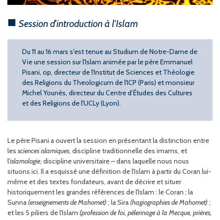
Session d'introduction à l'Islam
Du 11 au 16 mars s'est tenue au Studium de Notre-Dame de
Vie une session sur l'Islam animée par le père Emmanuel
Pisani, op, directeur de l'Institut de Sciences et Théologie
des Religions du Theologicum de l'ICP (Paris) et monsieur
Michel Younès,
directeur du Centre d’Études des Cultures
et des Religions de l'UCLy (Lyon).
Le père Pisani a ouvert la session en présentant la distinction entre
les
sciences islamiques
, discipline traditionnelle des imams, et
l'
islamologie
, discipline universitaire – dans laquelle nous nous
situons ici. Il a esquissé une définition de l'Islam à partir du Coran lui-
même et des textes fondateurs, avant de décrire et situer
historiquement les grandes références de l'Islam : le Coran ; la
Sunna
(enseignements de Mahomet)
; la Sira
(hagiographies de Mahomet)
;
et les 5 piliers de l'Islam
(profession de foi, pèlerinage à la Mecque, prières,