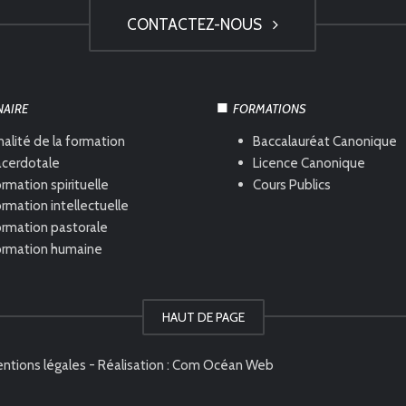
CONTACTEZ-NOUS
NAIRE
FORMATIONS
nalité de la formation
Baccalauréat Canonique
acerdotale
Licence Canonique
rmation spirituelle
Cours Publics
rmation intellectuelle
ormation pastorale
ormation humaine
HAUT DE PAGE
ntions légales
- Réalisation :
Com Océan Web