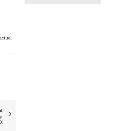
 actuel
nt
DE
IX