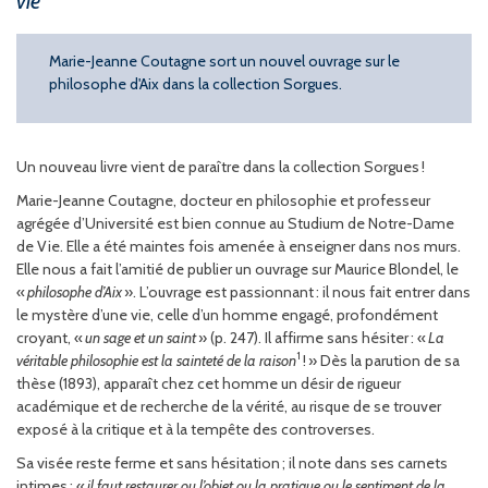
vie
Marie-Jeanne Coutagne sort un nouvel ouvrage sur le
philosophe d'Aix dans la collection Sorgues.
Un nouveau livre vient de paraître dans la collection Sorgues !
Marie-Jeanne Coutagne, docteur en philosophie et professeur
agrégée d’Université est bien connue au Studium de Notre-Dame
de Vie. Elle a été maintes fois amenée à enseigner dans nos murs.
Elle nous a fait l’amitié de publier un ouvrage sur Maurice Blondel, le
«
philosophe d’Aix
». L’ouvrage est passionnant : il nous fait entrer dans
le mystère d’une vie, celle d’un homme engagé, profondément
croyant, «
un sage et un saint
» (p. 247). Il affirme sans hésiter : «
La
1
véritable philosophie est la sainteté de la raison
! » Dès la parution de sa
thèse (1893), apparaît chez cet homme un désir de rigueur
académique et de recherche de la vérité, au risque de se trouver
exposé à la critique et à la tempête des controverses.
Sa visée reste ferme et sans hésitation ; il note dans ses carnets
intimes : «
il faut restaurer ou l’objet ou la pratique ou le sentiment de la