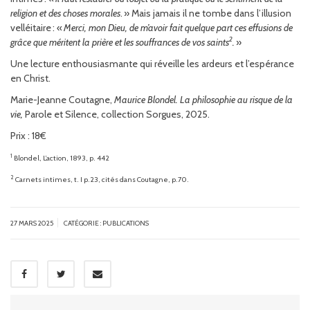
religion et des choses morales
. » Mais jamais il ne tombe dans l’illusion
velléitaire : «
Merci, mon Dieu, de m’avoir fait quelque part ces effusions de
2
grâce que méritent la prière et les souffrances de vos saints
.
»
Une lecture enthousiasmante qui réveille les ardeurs et l’espérance
en Christ.
Marie-Jeanne Coutagne,
Maurice Blondel. La philosophie au risque de la
vie,
Parole et Silence, collection Sorgues, 2025.
Prix : 18€
1
Blondel
,
L’action
, 1893, p. 442
2
Carnets intimes, t. I
p.23, cités dans
Coutagne
, p.70.
|
27 MARS 2025
CATÉGORIE :
PUBLICATIONS