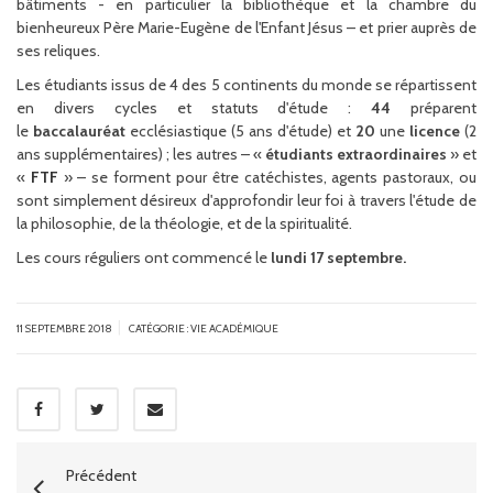
bâtiments - en particulier la bibliothèque et la chambre du
bienheureux Père Marie-Eugène de l'Enfant Jésus – et prier auprès de
ses reliques.
Les étudiants issus de 4 des 5 continents du monde se répartissent
en divers cycles et statuts d'étude :
44
préparent
le
baccalauréat
ecclésiastique
(5 ans d'étude)
et
2
0
une
licence
(2
ans supplémentaires)
; les autres – «
étudiants extraordinaires
» et
«
FTF
» – se forment pour être catéchistes, agents pastoraux, ou
sont simplement désireux d'approfondir leur foi à travers l'étude de
la philosophie, de la théologie, et de la spiritualité.
Les cours réguliers ont commencé le
lundi 1
7
septembre
.
|
11 SEPTEMBRE 2018
CATÉGORIE :
VIE ACADÉMIQUE
Précédent