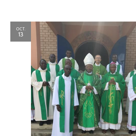
OCT.
13