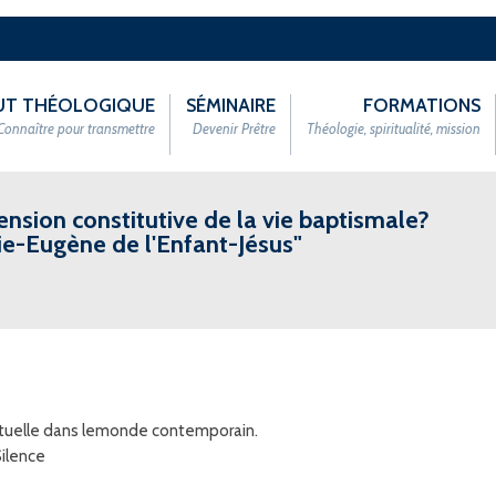
TUT THÉOLOGIQUE
SÉMINAIRE
FORMATIONS
Connaître pour transmettre
Devenir Prêtre
Théologie, spiritualité, mission
nsion constitutive de la vie baptismale?
rie-Eugène de l'Enfant-Jésus"
rituelle dans lemonde contemporain.
Silence