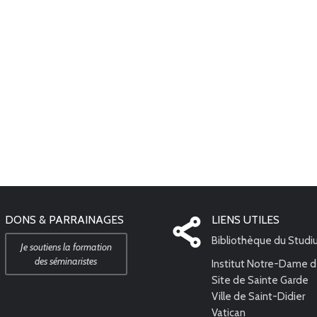
DONS & PARRAINAGES
LIENS UTILES
Bibliothèque du Stud
Je soutiens la formation
des séminaristes
Institut Notre-Dame d
Site de Sainte Garde
Ville de Saint-Didier
Vatican