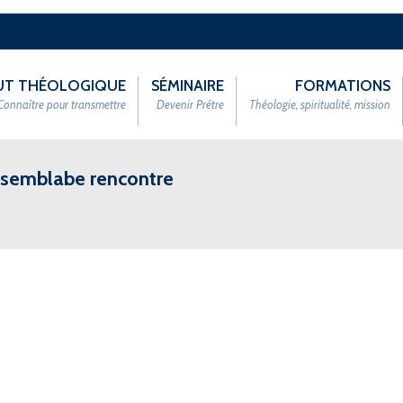
TUT THÉOLOGIQUE
SÉMINAIRE
FORMATIONS
Connaître pour transmettre
Devenir Prêtre
Théologie, spiritualité, mission
aisemblabe rencontre