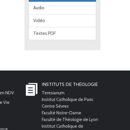
Audio
Vidéo
Textes PDF
INSTITUTS DE THÉOLOGIE
ium NDV
Teresianum
Institut Catholique de Paris
e Vie
Centre Sèvres
Faculté Notre-Dame
Faculté de Théologie de Lyon
Institut Catholique de
rance