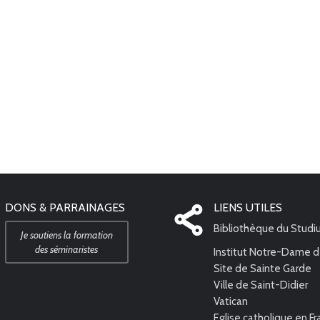
DONS & PARRAINAGES
LIENS UTILES
Bibliothèque du Stud
Je soutiens la formation
des séminaristes
Institut Notre-Dame d
Site de Sainte Garde
Ville de Saint-Didier
Vatican
Eglise catholique en F