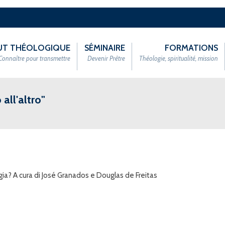
TUT THÉOLOGIQUE
SÉMINAIRE
FORMATIONS
Connaître pour transmettre
Devenir Prêtre
Théologie, spiritualité, mission
all'altro"
gia? A cura di José Granados e Douglas de Freitas