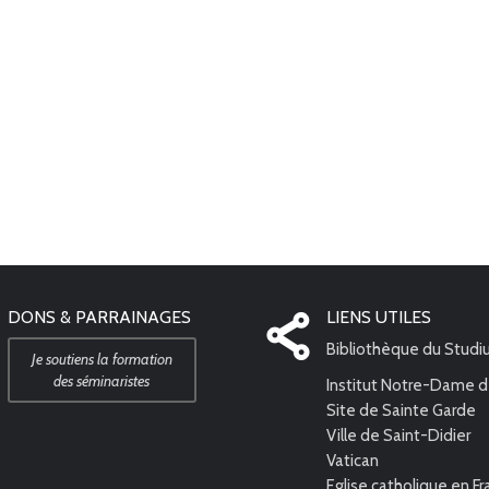
DONS & PARRAINAGES
LIENS UTILES
Bibliothèque du Stud
Je soutiens la formation
des séminaristes
Institut Notre-Dame d
Site de Sainte Garde
Ville de Saint-Didier
Vatican
Eglise catholique en F