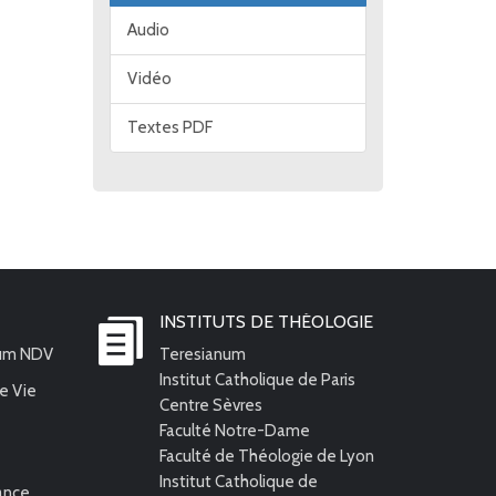
Audio
Vidéo
Textes PDF
INSTITUTS DE THÉOLOGIE
ium NDV
Teresianum
Institut Catholique de Paris
e Vie
Centre Sèvres
Faculté Notre-Dame
Faculté de Théologie de Lyon
Institut Catholique de
rance