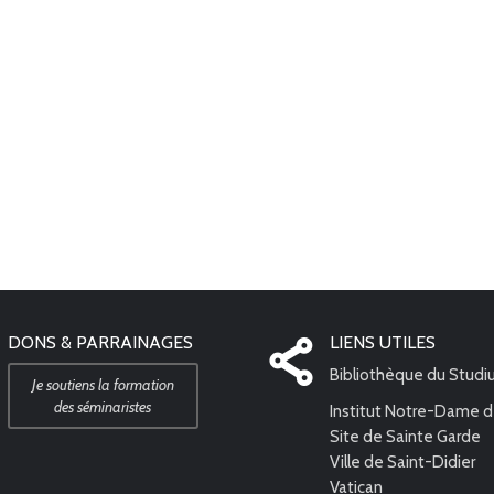
DONS & PARRAINAGES
LIENS UTILES
Bibliothèque du Stud
Je soutiens la formation
des séminaristes
Institut Notre-Dame d
Site de Sainte Garde
Ville de Saint-Didier
Vatican